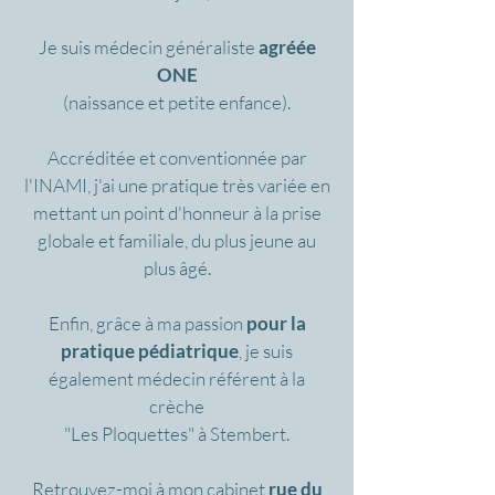
Je suis médecin généraliste
agréée
ONE
(naissance et petite enfance).
Accréditée et conventionnée par
l'INAMI, j'ai une pratique très variée en
mettant un point d'honneur à la prise
globale et familiale, du plus jeune au
plus âgé.
Enfin, grâce à ma passion
pour la
pratique pédiatrique
, je suis
également médecin référent à la
crèche
"Les Ploquettes" à Stembert.
Retrouvez-moi à mon cabinet
rue du