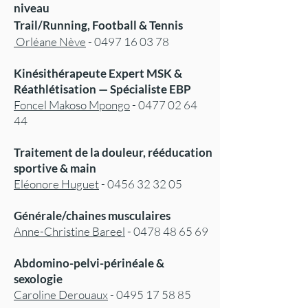
niveau
Trail/Running, Football & Tennis
Orléane Nève
-
0497 16 03 78
Kinésithérapeute Expert MSK &
Réathlétisation — Spécialiste EBP
Foncel Makoso Mpongo
- 0477 02 64
44
Traitement de la douleur, rééducation
sportive & main
Eléonore Huguet
-
0456 32 32 05
Générale/chaines musculaires
Anne-Christine Bareel
-
0478 48 65 69
Abdomino-pelvi-périnéale &
sexologie
Caroline De
rouaux
-
049
5 17 58 85