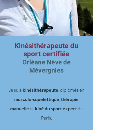
Kinésithérapeute du
sport certifiée
Orléane Nève de
Mévergnies
Je suis
kinésithérapeute
, diplômée en
musculo-squelettique
,
thérapie
manuelle
et
kiné du sport expert
de
Paris.