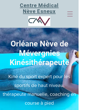
Centre Médical
Nève Esneux
Orléane Nève de
Mévergnies
Kinésithérapeute
Kiné du sport expert pour les
sportifs de haut niveau,
thérapeute manuelle,
coaching en
course à pied